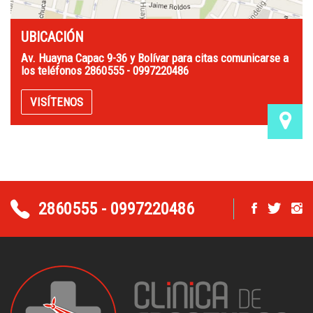
UBICACIÓN
Av. Huayna Capac 9-36 y Bolívar para citas comunicarse a
los teléfonos 2860555 - 0997220486
VISÍTENOS
2860555 - 0997220486